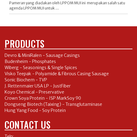
Pameran yang diadakan oleh LPPOM MUI ini merupakan salah satu
agenda LPPOM MUI untuk ...
PRODUCTS
Devro & MiniRalen - Sausage Casings
Budenheim - Phosphates
Wiberg - Seasonings & Single Spices
Visko Teepak - Polyamide & Fibrous Casing Sausage
Sonic Biochem - TVP
J. Rettenmaier USA LP - JustFiber
Koyo Chemical - Preservative
Crown Soya Protein - ISP MarkSoy 90
Dongseng Biotech (Taixing) - Transglutaminase
Hung Yang Food - Soy Protein
CONTACT US
Telp: