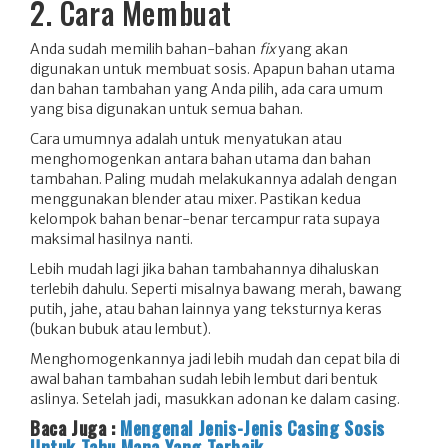
2. Cara Membuat
Anda sudah memilih bahan-bahan
fix
yang akan
digunakan untuk membuat sosis. Apapun bahan utama
dan bahan tambahan yang Anda pilih, ada cara umum
yang bisa digunakan untuk semua bahan.
Cara umumnya adalah untuk menyatukan atau
menghomogenkan antara bahan utama dan bahan
tambahan. Paling mudah melakukannya adalah dengan
menggunakan blender atau mixer. Pastikan kedua
kelompok bahan benar-benar tercampur rata supaya
maksimal hasilnya nanti.
Lebih mudah lagi jika bahan tambahannya dihaluskan
terlebih dahulu. Seperti misalnya bawang merah, bawang
putih, jahe, atau bahan lainnya yang teksturnya keras
(bukan bubuk atau lembut).
Menghomogenkannya jadi lebih mudah dan cepat bila di
awal bahan tambahan sudah lebih lembut dari bentuk
aslinya. Setelah jadi, masukkan adonan ke dalam casing.
Baca Juga :
Mengenal Jenis-Jenis Casing Sosis
Untuk Tahu Mana Yang Terbaik