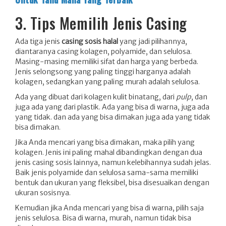
3. Tips Memilih Jenis Casing
Ada tiga jenis
casing sosis halal
yang jadi pilihannya,
diantaranya casing kolagen, polyamide, dan selulosa.
Masing-masing memiliki sifat dan harga yang berbeda.
Jenis selongsong yang paling tinggi harganya adalah
kolagen, sedangkan yang paling murah adalah selulosa.
Ada yang dibuat dari kolagen kulit binatang, dari
pulp
, dan
juga ada yang dari plastik. Ada yang bisa di warna, juga ada
yang tidak. dan ada yang bisa dimakan juga ada yang tidak
bisa dimakan.
Jika Anda mencari yang bisa dimakan, maka pilih yang
kolagen. Jenis ini paling mahal dibandingkan dengan dua
jenis casing sosis lainnya, namun kelebihannya sudah jelas.
Baik jenis polyamide dan selulosa sama-sama memiliki
bentuk dan ukuran yang fleksibel, bisa disesuaikan dengan
ukuran sosisnya.
Kemudian jika Anda mencari yang bisa di warna, pilih saja
jenis selulosa. Bisa di warna, murah, namun tidak bisa