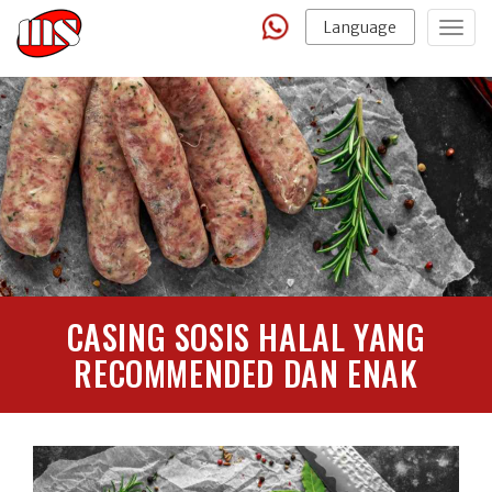
Language
Togg
navig
CASING SOSIS HALAL YANG
RECOMMENDED DAN ENAK