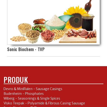
Sonic Biochem - TVP
PRODUK
Devro & MiniRalen - Sausage Casings
Budenheim - Phosphates
Wiberg - Seasonings & Single Spices
Visko Teepak - Polyamide & Fibrous Casing Sausage