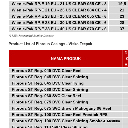
-
Wienie-Pak RP-E 19 EU - 21 US CLEAR 055 CE - 8
19,5
-
Wienie-Pak RP-E 21 EU - 23 US CLEAR 084 CE - 4
21
-
Wienie-Pak RP-E 23 EU - 25 US CLEAR 055 CE - 6
23
-
Wienie-Pak RP-E 28 EU - 30 US CLEAR 055 CE - 6
28
-
Wienie-Pak RP-E 38 EU - 40 US CLEAR 070 CE - 6
37
*)
RSD: Recomended Stuffing Diameter
Product List of Fibrous Casings - Visko Teepak
D
NAMA PRODUK
R
-
Fibrous ST Reg. 045 DVC Clear Reel
-
Fibrous ST Reg. 045 DVC Clear Shirring
-
Fibrous ST Reg. 045 DVC Clear Tying
-
Fibrous ST Reg. 060 DVC Clear Shirring
-
Fibrous ST Reg. 060 SVC Clear Reel
-
Fibrous ST Reg. 075 DVC Clear Shirring
-
Fibrous ST Reg. 075 SVC Brown Mahogany 96 Reel
-
Fibrous ST Reg. 100 DVC Clear Reel Prestick RPS
-
Fibrous ST Reg. 100 DVC Clear Shirring Smoke-
E Medium
-
Fibrous ST Reg. 110 SVC Clear Shirring