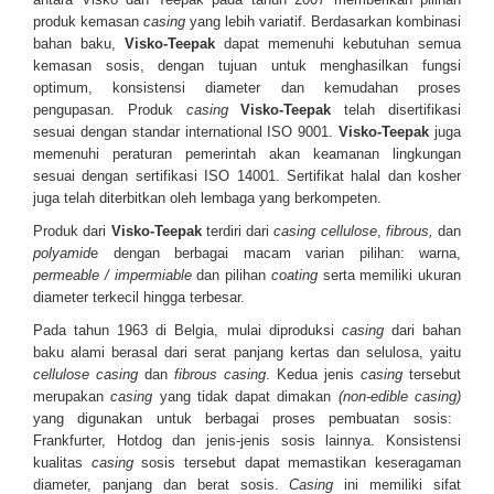
produk kemasan
casing
yang lebih variatif. Berdasarkan kombinasi
bahan baku,
Visko-Teepak
dapat memenuhi kebutuhan semua
kemasan sosis, dengan tujuan untuk menghasilkan fungsi
optimum, konsistensi diameter dan kemudahan proses
pengupasan. Produk
casing
Visko-Teepak
telah disertifikasi
sesuai dengan standar international ISO 9001.
Visko-Teepak
juga
memenuhi peraturan pemerintah akan keamanan lingkungan
sesuai dengan sertifikasi ISO 14001. Sertifikat halal dan
k
osher
juga telah diterbitkan oleh lembaga yang berkompeten.
Produk dari
Visko-Teepak
terdiri dari
casing
cellulose
,
fibrous,
dan
polyamid
e dengan berbagai macam varian pilihan: warna,
permeable
/
impermiable
dan pilihan
coating
serta memiliki ukuran
diameter terkecil hingga terbesar.
Pada tahun 1963 di Belgia, mulai diproduksi
casing
dari bahan
baku alami berasal dari serat panjang kertas dan selulosa, yaitu
cellulose casing
dan
fibrous casing
. Kedua jenis
casing
tersebut
merupakan
casing
yang tidak dapat dimakan
(non-edible casing)
yang digunakan untuk berbagai proses pembuatan sosis:
Frankfurter, Hotdog dan jenis-jenis sosis lainnya. Konsistensi
kualitas
casing
sosis tersebut dapat memastikan keseragaman
diameter, panjang dan berat sosis.
Casing
ini memiliki sifat