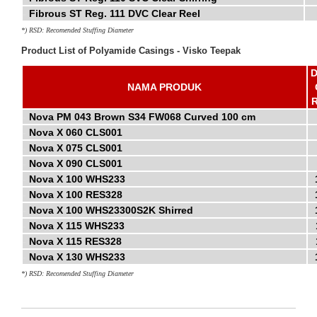
-
Fibrous ST Reg. 111 DVC Clear Reel
*)
RSD: Recomended Stuffing Diameter
Product List of Polyamide Casings - Visko Teepak
NAMA PRODUK
R
-
Nova PM 043 Brown S34 FW068 Curved 100 cm
-
Nova X 060 CLS001
-
Nova X 075 CLS001
-
Nova X 090 CLS001
-
Nova X 100 WHS233
-
Nova X 100 RES328
-
Nova X 100 WHS23300S2K Shirred
-
Nova X 115 WHS233
-
Nova X 115 RES328
-
Nova X 130 WHS233
*)
RSD: Recomended Stuffing Diameter