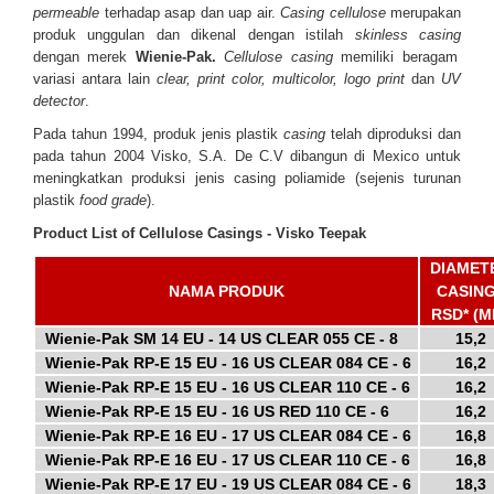
permeable
terhadap asap dan uap air.
Casing
cellulose
merupakan
produk unggulan dan dikenal dengan istilah
skinless casing
dengan merek
Wienie-Pak.
Cellulose casing
memiliki beragam
variasi antara lain
clear, print color, multicolor, logo print
dan
UV
detector
.
Pada tahun 1994, produk jenis plastik
casing
telah diproduksi dan
pada tahun 2004 Visko, S.A. De C.V dibangun di Mexico untuk
meningkatkan produksi jenis casing
poliamide (sejenis turunan
plastik
food grade
)
.
Product List of Cellulose Casings - Visko Teepak
DIAMET
NAMA PRODUK
CASING
RSD* (M
-
Wienie-Pak SM 14 EU - 14 US CLEAR 055 CE - 8
15,2
-
Wienie-Pak RP-E 15 EU - 16 US CLEAR 084 CE - 6
16,2
-
Wienie-Pak RP-E 15 EU - 16 US CLEAR 110 CE - 6
16,2
-
Wienie-Pak RP-E 15 EU - 16 US RED 110 CE - 6
16,2
-
Wienie-Pak RP-E 16 EU - 17 US CLEAR 084 CE - 6
16,8
-
Wienie-Pak RP-E 16 EU - 17 US CLEAR 110 CE - 6
16,8
-
Wienie-Pak RP-E 17 EU - 19 US CLEAR 084 CE - 6
18,3