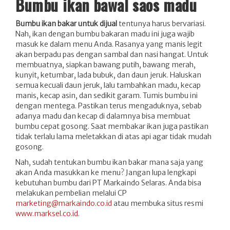
Bumbu ikan bawal saos madu
Bumbu ikan bakar untuk dijual
tentunya harus bervariasi.
Nah, ikan dengan bumbu bakaran madu ini juga wajib
masuk ke dalam menu Anda. Rasanya yang manis legit
akan berpadu pas dengan sambal dan nasi hangat. Untuk
membuatnya, siapkan bawang putih, bawang merah,
kunyit, ketumbar, lada bubuk, dan daun jeruk. Haluskan
semua kecuali daun jeruk, lalu tambahkan madu, kecap
manis, kecap asin, dan sedikit garam. Tumis bumbu ini
dengan mentega. Pastikan terus mengaduknya, sebab
adanya madu dan kecap di dalamnya bisa membuat
bumbu cepat gosong. Saat membakar ikan juga pastikan
tidak terlalu lama meletakkan di atas api agar tidak mudah
gosong.
Nah, sudah tentukan bumbu ikan bakar mana saja yang
akan Anda masukkan ke menu? Jangan lupa lengkapi
kebutuhan bumbu dari PT Markaindo Selaras. Anda bisa
melakukan pembelian melalui CP
marketing@markaindo.co.id
atau membuka situs resmi
www.marksel.co.id
.