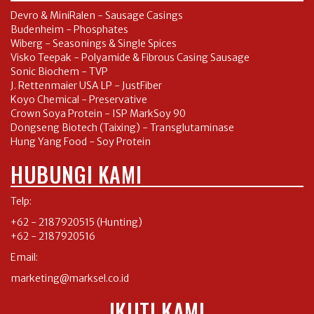
Devro & MiniRalen - Sausage Casings
Budenheim - Phosphates
Wiberg - Seasonings & Single Spices
Visko Teepak - Polyamide & Fibrous Casing Sausage
Sonic Biochem - TVP
J. Rettenmaier USA LP - JustFiber
Koyo Chemical - Preservative
Crown Soya Protein - ISP MarkSoy 90
Dongseng Biotech (Taixing) - Transglutaminase
Hung Yang Food - Soy Protein
HUBUNGI KAMI
Telp:
+62 - 2187920515
(Hunting)
+62 - 2187920516
Email:
marketing@marksel.co.id
IKUTI KAMI