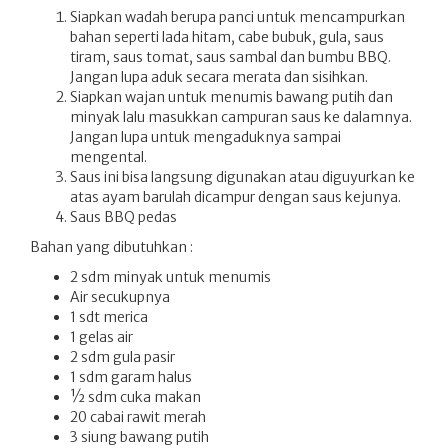
Siapkan wadah berupa panci untuk mencampurkan
bahan seperti lada hitam, cabe bubuk, gula, saus
tiram, saus tomat, saus sambal dan bumbu BBQ.
Jangan lupa aduk secara merata dan sisihkan.
Siapkan wajan untuk menumis bawang putih dan
minyak lalu masukkan campuran saus ke dalamnya.
Jangan lupa untuk mengaduknya sampai
mengental.
Saus ini bisa langsung digunakan atau diguyurkan ke
atas ayam barulah dicampur dengan saus kejunya.
Saus BBQ pedas
Bahan yang dibutuhkan :
2 sdm minyak untuk menumis
Air secukupnya
1 sdt merica
1 gelas air
2 sdm gula pasir
1 sdm garam halus
½ sdm cuka makan
20 cabai rawit merah
3 siung bawang putih