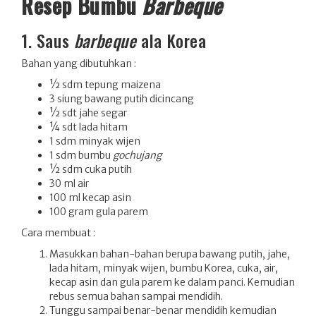
Resep Bumbu
Barbeque
1. Saus
barbeque
ala Korea
Bahan yang dibutuhkan :
½ sdm tepung maizena
3 siung bawang putih dicincang
½ sdt jahe segar
¼ sdt lada hitam
1 sdm minyak wijen
1 sdm bumbu
gochujang
½ sdm cuka putih
30 ml air
100 ml kecap asin
100 gram gula parem
Cara membuat :
Masukkan bahan-bahan berupa bawang putih, jahe,
lada hitam, minyak wijen, bumbu Korea, cuka, air,
kecap asin dan gula parem ke dalam panci. Kemudian
rebus semua bahan sampai mendidih.
Tunggu sampai benar-benar mendidih kemudian