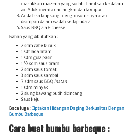
masukkan maizena yang sudah dilarutkan ke dalam
air. Aduk merata dan angkat dari kompor.
Anda bisa langsung mengonsumsinya atau
disimpan dalam wadah kedap udara.
Saus BBQ ala Richeese
Bahan yang dibutuhkan :
2 sdm cabe bubuk
1 sdt lada hitam
1 sdm gula pasir
1 ½ sdm saus tiram
2 sdm saus tomat
3 sdm saus sambal
7 sdm saus BBQ
instan
1 sdm minyak
2 siung bawang putih dicincang
Saus keju
Baca Juga :
Ciptakan Hidangan Daging Berkualitas Dengan
Bumbu Barbeque
Cara buat bumbu barbeque
: