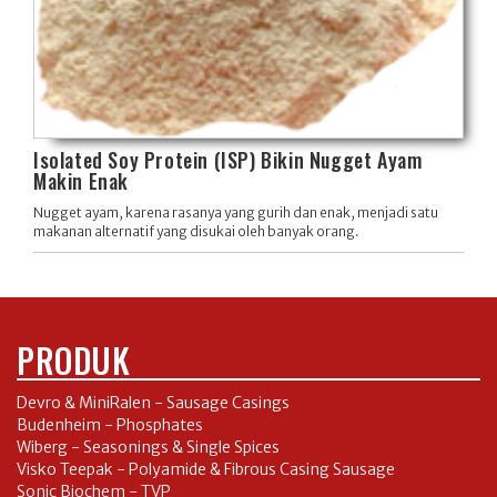
Isolated Soy Protein (ISP) Bikin Nugget Ayam
Makin Enak
Nugget ayam, karena rasanya yang gurih dan enak, menjadi satu
makanan alternatif yang disukai oleh banyak orang.
PRODUK
Devro & MiniRalen - Sausage Casings
Budenheim - Phosphates
Wiberg - Seasonings & Single Spices
Visko Teepak - Polyamide & Fibrous Casing Sausage
Sonic Biochem - TVP