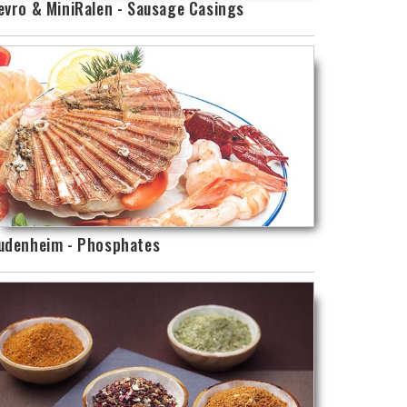
evro & MiniRalen - Sausage Casings
udenheim - Phosphates