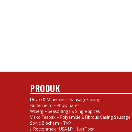
PRODUK
Devro & MiniRalen - Sausage Casings
Budenheim - Phosphates
Wiberg - Seasonings & Single Spices
Visko Teepak - Polyamide & Fibrous Casing Sausage
Sonic Biochem - TVP
J. Rettenmaier USA LP - JustFiber