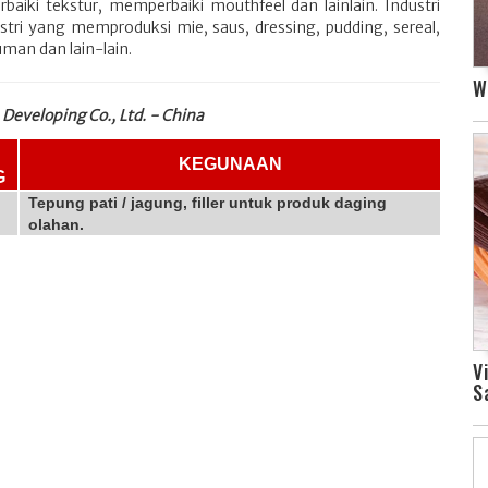
baiki tekstur, memperbaiki mouthfeel dan lainlain. Industri
ri yang memproduksi mie, saus, dressing, pudding, sereal,
uman dan lain-lain.
W
Developing Co., Ltd. - China
KEGUNAAN
G
Tepung pati / jagung, filler untuk produk daging
olahan.
V
S